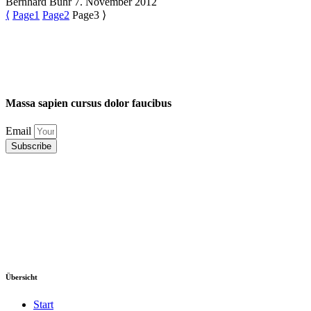
Bernhard Bühr
7. November 2012
⟨
Page
1
Page
2
Page
3
⟩
Massa
sapien
cursus
dolor
faucibus
Email
Subscribe
Übersicht
Start