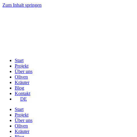
Zum Inhalt springen
Start
Projekt
Über uns
Oliven
Kräuter
Blog
Kontakt
DE
Start
Projekt
Über uns
Oliven
Kräuter
Blog