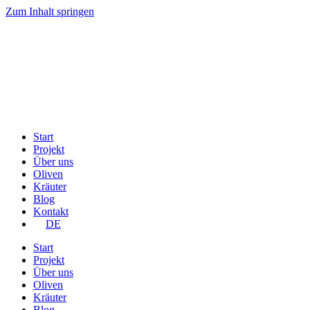
Zum Inhalt springen
Start
Projekt
Über uns
Oliven
Kräuter
Blog
Kontakt
DE
Start
Projekt
Über uns
Oliven
Kräuter
Blog