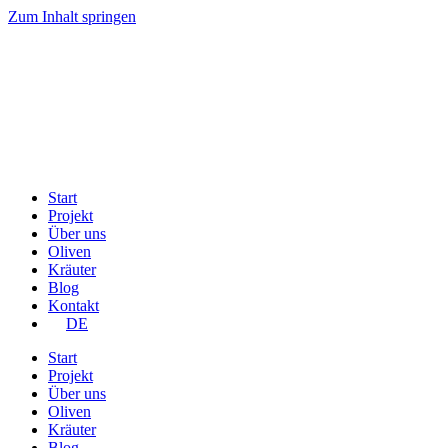
Zum Inhalt springen
Start
Projekt
Über uns
Oliven
Kräuter
Blog
Kontakt
DE
Start
Projekt
Über uns
Oliven
Kräuter
Blog