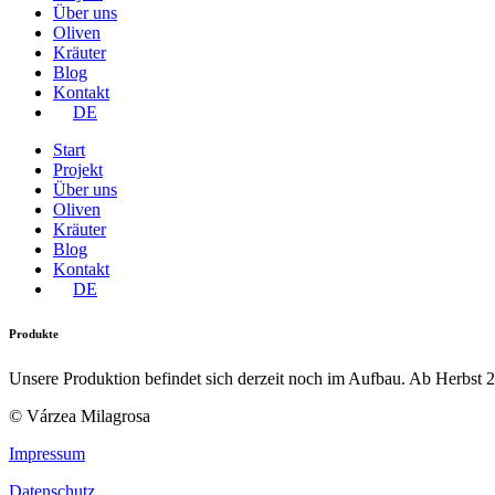
Über uns
Oliven
Kräuter
Blog
Kontakt
DE
Start
Projekt
Über uns
Oliven
Kräuter
Blog
Kontakt
DE
Produkte
Unsere Produktion befindet sich derzeit noch im Aufbau. Ab Herbst 
© Várzea Milagrosa
Impressum
Datenschutz