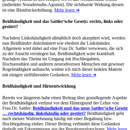
(indirekter Noradrenalin-Agonist). Die sichtbarste Wirkung dessen
ist eine Blutdruckerhöhung.
Mehr lesen ➔
Beidhändigkeit und das Sattler’sche Gesetz: rechts, links oder
gestört?
Nachdem Linkshändigkeit allmählich doch akzeptiert wird, werden
nun Beidhänder diskriminiert wie ehedem die Linkshänder.
Allgemein wird dabei auf eine Frau Dr. Sattler verwiesen, die sich
zu der Ansicht verstiegen hat, Beidhändigkeit wäre krankhaft.
Nachdem das Thema im Umgang mit Hochbegabten,
Hochsensiblen und anderen neurodiversen Menschen mit gewisser
Regelmäßigkeit auftaucht, widme ich mich dieser heiklen Materie
mit einigen zielführenden Gedanken.
Mehr lesen ➔
Beidhändigkeit und Hirnentwicklung
Bereits vor längerem habe einen Beitrag über grundlegende Aspekte
der Beidhändigkeit verfasst vor dem Hintergrund der Lehre von
Frau Dr. Sattler:
Beidhändigkeit und das neue Sattler’sche Gesetz
… rechtshändig, linkshändig oder gestört?
Beidhändigkeit geht
nach meiner Wahrnehmung häufig mit einer Begabung bzw.
Hochbegabung einher. Dieser Beitrag verbindet diese Gedanken
deshalb mit Erkenntnissen aus der Begabungsforschung.
Mehr lesen