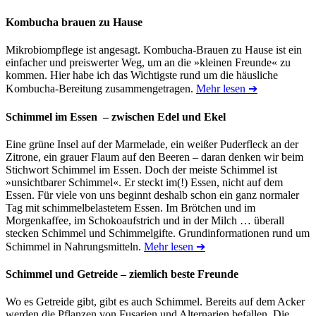
Kombucha brauen zu Hause
Mikrobiompflege ist angesagt. Kombucha-Brauen zu Hause ist ein
einfacher und preiswerter Weg, um an die »kleinen Freunde« zu
kommen. Hier habe ich das Wichtigste rund um die häusliche
Kombucha-Bereitung zusammengetragen.
Mehr lesen ➔
Schimmel im Essen – zwischen Edel und Ekel
Eine grüne Insel auf der Marmelade, ein weißer Puderfleck an der
Zitrone, ein grauer Flaum auf den Beeren – daran denken wir beim
Stichwort Schimmel im Essen. Doch der meiste Schimmel ist
»unsichtbarer Schimmel«. Er steckt im(!) Essen, nicht auf dem
Essen. Für viele von uns beginnt deshalb schon ein ganz normaler
Tag mit schimmelbelastetem Essen. Im Brötchen und im
Morgenkaffee, im Schokoaufstrich und in der Milch … überall
stecken Schimmel und Schimmelgifte. Grundinformationen rund um
Schimmel in Nahrungsmitteln.
Mehr lesen ➔
Schimmel und Getreide – ziemlich beste Freunde
Wo es Getreide gibt, gibt es auch Schimmel. Bereits auf dem Acker
werden die Pflanzen von Fusarien und Alternarien befallen. Die