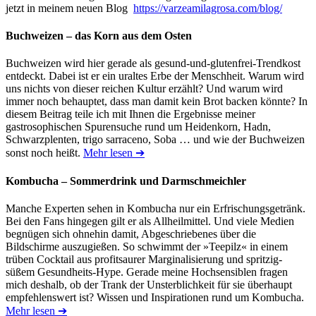
jetzt in meinem neuen Blog
https://varzeamilagrosa.com/blog/
Buchweizen – das Korn aus dem Osten
Buchweizen wird hier gerade als gesund-und-glutenfrei-Trendkost
entdeckt. Dabei ist er ein uraltes Erbe der Menschheit. Warum wird
uns nichts von dieser reichen Kultur erzählt? Und warum wird
immer noch behauptet, dass man damit kein Brot backen könnte? In
diesem Beitrag teile ich mit Ihnen die Ergebnisse meiner
gastrosophischen Spurensuche rund um Heidenkorn, Hadn,
Schwarzplenten, trigo sarraceno, Soba … und wie der Buchweizen
sonst noch heißt.
Mehr lesen ➔
Kombucha – Sommerdrink und Darmschmeichler
Manche Experten sehen in Kombucha nur ein Erfrischungsgetränk.
Bei den Fans hingegen gilt er als Allheilmittel. Und viele Medien
begnügen sich ohnehin damit, Abgeschriebenes über die
Bildschirme auszugießen. So schwimmt der »Teepilz« in einem
trüben Cocktail aus profitsaurer Marginalisierung und spritzig-
süßem Gesundheits-Hype. Gerade meine Hochsensiblen fragen
mich deshalb, ob der Trank der Unsterblichkeit für sie überhaupt
empfehlenswert ist? Wissen und Inspirationen rund um Kombucha.
Mehr lesen ➔