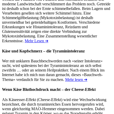
moderne Landwirtschaft verschlimmert das Problem noch. Getreide
ist deshalb schon bei der Ernte schimmelbefallen. Beim Lagern und
Verarbeiten gesellen sich weitere Schimmel hinzu. Eine
Schimmelgiftbelastung (Mykotoxinbelastung) ist deshalb
unvermeidbar bei getreidehaltigen Kostformen. Verschiedene
Erkrankungen wie Histaminintoleranz, Reizdarm und
Glutensensitivität zeigen eine direkte Verbindung zur
Mykotoxinbelastung. Eine Zusammenstellung wesentlicher
Erkenntnisse.
Mehr Lesen ➔
Käse und Kopfschmerz – die Tyraminintoleranz
Wer mit unklaren Bauchbeschwerden nach »seiner Intoleranz«
sucht, wird spätestens bei der Tyraminintoleranz an sich selbst
zweifeln … oder an seinem Heilpraktiker. Nach einem Blick ins
Internet habe ich mich nun daran gemacht, dieses »Bauchweh-
Thema« verdaulich für Sie zu machen.
Mehr lesen ➔
Wenn Käse Bluthochdruck macht – der Cheese-Effekt
Als Käseesser-Effekt (Cheese-Effekt) wird eine Wechselwirkung
bezeichnet, die durch tyraminreiches Essen hervorgerufen wird,
wenn gleichzeitig MAO-Hemmer eingenommen werden. Dabei
gelangt Tyramin in den Körper, wo es das Noradrenalin erhöht