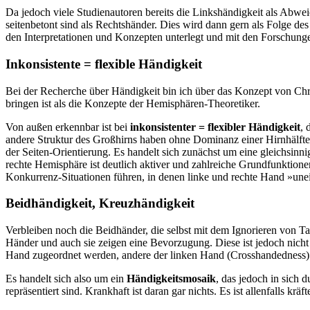
Da jedoch viele Studienautoren bereits die Linkshändigkeit als Abw
seitenbetont sind als Rechtshänder. Dies wird dann gern als Folge des
den Interpretationen und Konzepten unterlegt und mit den Forschunge
Inkonsistente = flexible Händigkeit
Bei der Recherche über Händigkeit bin ich über das Konzept von Chr
bringen ist als die Konzepte der Hemisphären-Theoretiker.
Von außen erkennbar ist bei
inkonsistenter = flexibler Händigkeit
, 
andere Struktur des Großhirns haben ohne Dominanz einer Hirnhälfte. 
der Seiten-Orientierung. Es handelt sich zunächst um eine gleichsinnig
rechte Hemisphäre ist deutlich aktiver und zahlreiche Grundfunktione
Konkurrenz-Situationen führen, in denen linke und rechte Hand »une
Beidhändigkeit, Kreuzhändigkeit
Verbleiben noch die Beidhänder, die selbst mit dem Ignorieren von Ta
Händer und auch sie zeigen eine Bevorzugung. Diese ist jedoch nic
Hand zugeordnet werden, andere der linken Hand (Crosshandedness)
Es handelt sich also um ein
Händigkeitsmosaik
, das jedoch in sich 
repräsentiert sind. Krankhaft ist daran gar nichts. Es ist allenfalls 