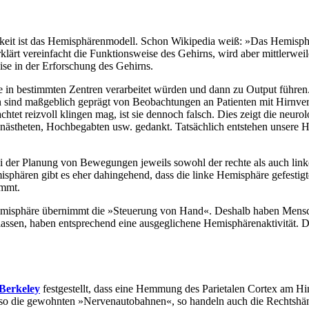
gkeit ist das Hemisphärenmodell. Schon Wikipedia weiß: »Das Hemisphä
klärt vereinfacht die Funktionsweise des Gehirns, wird aber mittlerweil
se in der Erforschung des Gehirns.
in bestimmten Zentren verarbeitet würden und dann zu Output führen. 
en sind maßgeblich geprägt von Beobachtungen an Patienten mit Hirnve
achtet reizvoll klingen mag, ist sie dennoch falsch. Dies zeigt die neur
ynästheten, Hochbegabten usw. gedankt. Tatsächlich entstehen unsere
i der Planung von Bewegungen jeweils sowohl der rechte als auch linke 
sphären gibt es eher dahingehend, dass die linke Hemisphäre gefestigte
immt.
Hemisphäre übernimmt die »Steuerung von Hand«. Deshalb haben Mensch
lassen, haben entsprechend eine ausgeglichene Hemisphärenaktivität. D
 Berkeley
festgestellt, dass eine Hemmung des Parietalen Cortex am Hi
 also die gewohnten »Nervenautobahnen«, so handeln auch die Rechtshä