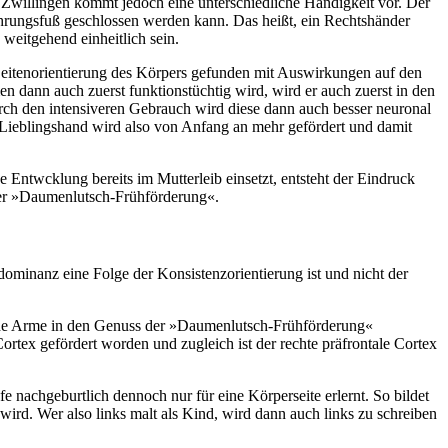
n Zwillingen kommt jedoch eine unterschiedliche Händigkeit vor. Der
Führungsfuß geschlossen werden kann. Das heißt, ein Rechtshänder
weitgehend einheitlich sein.
Seitenorientierung des Körpers gefunden mit Auswirkungen auf den
n dann auch zuerst funktionstüchtig wird, wird er auch zuerst in den
urch den intensiveren Gebrauch wird diese dann auch besser neuronal
e Lieblingshand wird also von Anfang an mehr gefördert und damit
Entwcklung bereits im Mutterleib einsetzt, entsteht der Eindruck
 der »Daumenlutsch-Frühförderung«.
ominanz eine Folge der Konsistenzorientierung ist und nicht der
 beide Arme in den Genuss der »Daumenlutsch-Frühförderung«
rtex gefördert worden und zugleich ist der rechte präfrontale Cortex
achgeburtlich dennoch nur für eine Körperseite erlernt. So bildet
wird. Wer also links malt als Kind, wird dann auch links zu schreiben