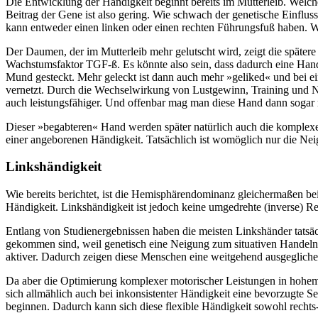
Die Entwicklung der Händigkeit beginnt bereits im Mutterleib. Welche
Beitrag der Gene ist also gering. Wie schwach der genetische Einflus
kann entweder einen linken oder einen rechten Führungsfuß haben. Wä
Der Daumen, der im Mutterleib mehr gelutscht wird, zeigt die spätere
Wachstumsfaktor TGF-ß. Es könnte also sein, dass dadurch eine Hand 
Mund gesteckt. Mehr geleckt ist dann auch mehr »geliked« und bei ei
vernetzt. Durch die Wechselwirkung von Lustgewinn, Training und Neu
auch leistungsfähiger. Und offenbar mag man diese Hand dann sogar
Dieser »begabteren« Hand werden später natürlich auch die komplexe
einer angeborenen Händigkeit. Tatsächlich ist womöglich nur die Ne
Linkshändigkeit
Wie bereits berichtet, ist die Hemisphärendominanz gleichermaßen be
Händigkeit. Linkshändigkeit ist jedoch keine umgedrehte (inverse) Re
Entlang von Studienergebnissen haben die meisten Linkshänder tatsäc
gekommen sind, weil genetisch eine Neigung zum situativen Handeln ge
aktiver. Dadurch zeigen diese Menschen eine weitgehend ausgegliche
Da aber die Optimierung komplexer motorischer Leistungen in hohem 
sich allmählich auch bei inkonsistenter Händigkeit eine bevorzugte Se
beginnen. Dadurch kann sich diese flexible Händigkeit sowohl rechts-