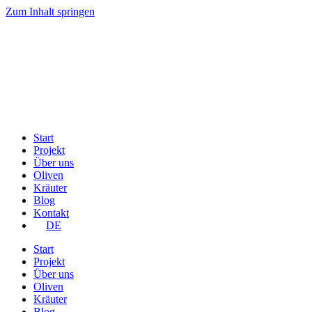
Zum Inhalt springen
Start
Projekt
Über uns
Oliven
Kräuter
Blog
Kontakt
DE
Start
Projekt
Über uns
Oliven
Kräuter
Blog