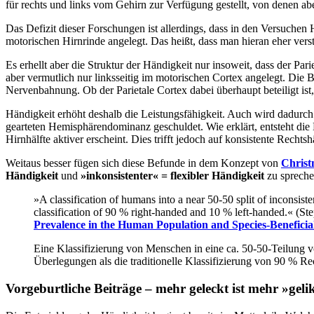
für rechts und links vom Gehirn zur Verfügung gestellt, von denen abe
Das Defizit dieser Forschungen ist allerdings, dass in den Versuchen
motorischen Hirnrinde angelegt. Das heißt, dass man hieran eher vers
Es erhellt aber die Struktur der Händigkeit nur insoweit, dass der Par
aber vermutlich nur linksseitig im motorischen Cortex angelegt. Die 
Nervenbahnung. Ob der Parietale Cortex dabei überhaupt beteiligt ist, 
Händigkeit erhöht deshalb die Leistungsfähigkeit. Auch wird dadurch
gearteten Hemisphärendominanz geschuldet. Wie erklärt, entsteht di
Hirnhälfte aktiver erscheint. Dies trifft jedoch auf konsistente Rec
Weitaus besser fügen sich diese Befunde in dem Konzept von
Christ
Händigkeit
und
»inkonsistenter« = flexibler Händigkeit
zu spreche
»A classification of humans into a near 50-50 split of inconsiste
classification of 90 % right-handed and 10 % left-handed.« (St
Prevalence in the Human Population and Species-Beneficial 
Eine Klassifizierung von Menschen in eine ca. 50-50-Teilung v
Überlegungen als die traditionelle Klassifizierung von 90 % Re
Vorgeburtliche Beiträge – mehr geleckt ist mehr »geli