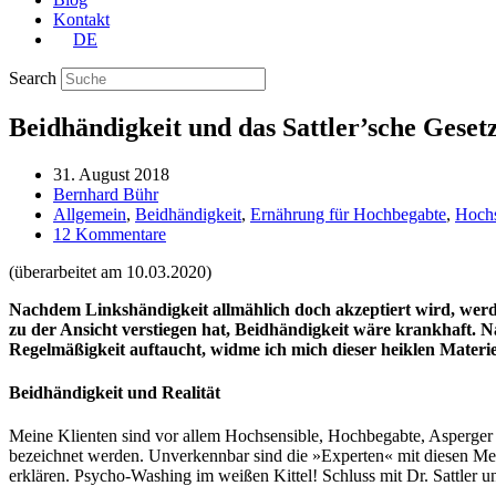
Kontakt
DE
Search
Beidhändigkeit und das Sattler’sche Gesetz:
31. August 2018
Bernhard Bühr
Allgemein
,
Beidhändigkeit
,
Ernährung für Hochbegabte
,
Hochs
12 Kommentare
(überarbeitet am 10.03.2020)
Nachdem Linkshändigkeit allmählich doch akzeptiert wird, werde
zu der Ansicht verstiegen hat, Beidhändigkeit wäre krankhaft
Regelmäßigkeit auftaucht, widme ich mich dieser heiklen Materi
Beidhändigkeit und Realität
Meine Klienten sind vor allem Hochsensible, Hochbegabte, Asperger
bezeichnet werden. Unverkennbar sind die »Experten« mit diesen Mens
erklären. Psycho-Washing im weißen Kittel! Schluss mit Dr. Sattler 