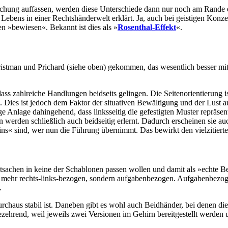
eichung auffassen, werden diese Unterschiede dann nur noch am Rande
 Lebens in einer Rechtshänderwelt erklärt. Ja, auch bei geistigen Konz
n »bewiesen«. Bekannt ist dies als »
Rosenthal-Effekt
«.
istman und Prichard (siehe oben) gekommen, das wesentlich besser mi
dass zahlreiche Handlungen beidseits gelingen. Die Seitenorientierung is
Dies ist jedoch dem Faktor der situativen Bewältigung und der Lust auf
e Anlage dahingehend, dass linksseitig die gefestigten Muster repräsent
n werden schließlich auch beidseitig erlernt. Dadurch erscheinen sie 
ins« sind, wer nun die Führung übernimmt. Das bewirkt den vielzitier
tsachen in keine der Schablonen passen wollen und damit als »echte Be
ht mehr rechts-links-bezogen, sondern aufgabenbezogen. Aufgabenbezo
.
durchaus stabil ist. Daneben gibt es wohl auch Beidhänder, bei denen di
kräftezehrend, weil jeweils zwei Versionen im Gehirn bereitgestellt wer