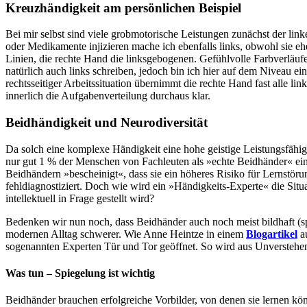
Kreuzhändigkeit am persönlichen Beispiel
Bei mir selbst sind viele grobmotorische Leistungen zunächst der l
oder Medikamente injizieren mache ich ebenfalls links, obwohl sie eh
Linien, die rechte Hand die linksgebogenen. Gefühlvolle Farbverläuf
natürlich auch links schreiben, jedoch bin ich hier auf dem Niveau e
rechtsseitiger Arbeitssituation übernimmt die rechte Hand fast alle l
innerlich die Aufgabenverteilung durchaus klar.
Beidhändigkeit und Neurodiversität
Da solch eine komplexe Händigkeit eine hohe geistige Leistungsfähig
nur gut 1 % der Menschen von Fachleuten als »echte Beidhänder« ei
Beidhändern »bescheinigt«, dass sie ein höheres Risiko für Lernst
fehldiagnostiziert. Doch wie wird ein »Händigkeits-Experte« die Si
intellektuell in Frage gestellt wird?
Bedenken wir nun noch, dass Beidhänder auch noch meist bildhaft (spa
modernen Alltag schwerer. Wie Anne Heintze in einem
Blogartikel
au
sogenannten Experten Tür und Tor geöffnet. So wird aus Unverstehe
Was tun – Spiegelung ist wichtig
Beidhänder brauchen erfolgreiche Vorbilder, von denen sie lernen kö