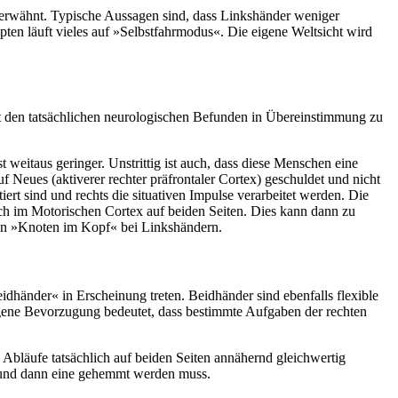
 erwähnt. Typische Aussagen sind, dass Linkshänder weniger
epten läuft vieles auf »Selbstfahrmodus«. Die eigene Weltsicht wird
t den tatsächlichen neurologischen Befunden in Übereinstimmung zu
t weitaus geringer. Unstrittig ist auch, dass diese Menschen eine
 Neues (aktiverer rechter präfrontaler Cortex) geschuldet und nicht
iert sind und rechts die situativen Impulse verarbeitet werden. Die
auch im Motorischen Cortex auf beiden Seiten. Dies kann dann zu
ten »Knoten im Kopf« bei Linkshändern.
idhänder« in Erscheinung treten. Beidhänder sind ebenfalls flexible
gene Bevorzugung bedeutet, dass bestimmte Aufgaben der rechten
e Abläufe tatsächlich auf beiden Seiten annähernd gleichwertig
den und dann eine gehemmt werden muss.