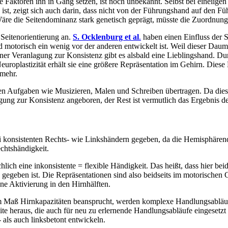
 Faktoren ihn in Gang setzen, ist noch unbekannt. Selbst bei eineiige
s ist, zeigt sich auch darin, dass nicht von der Führungshand auf den 
re die Seitendominanz stark genetisch geprägt, müsste die Zuordnung 
 Seitenorientierung an.
S. Ocklenburg et al
.
haben einen Einfluss der 
motorisch ein wenig vor der anderen entwickelt ist. Weil dieser Daume
ner Veranlagung zur Konsistenz gibt es alsbald eine Lieblingshand. D
roplastizität erhält sie eine größere Repräsentation im Gehirn. Dies
 mehr.
n Aufgaben wie Musizieren, Malen und Schreiben übertragen. Da diese 
igung zur Konsistenz angeboren, der Rest ist vermutlich das Ergebnis
i konsistenten Rechts- wie Linkshändern gegeben, da die Hemisphärend
chtshändigkeit.
hlich eine inkonsistente = flexible Händigkeit. Das heißt, dass hier
geben ist. Die Repräsentationen sind also beidseits im motorischen Co
ne Aktivierung in den Hirnhälften.
Maß Hirnkapazitäten beansprucht, werden komplexe Handlungsabläufe n
ite heraus, die auch für neu zu erlernende Handlungsabläufe eingesetzt 
 als auch linksbetont entwickeln.