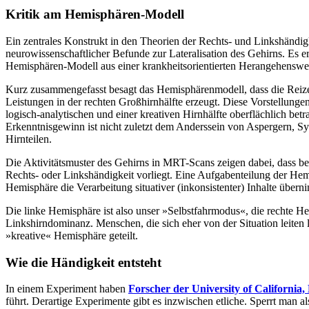
Kritik am Hemisphären-Modell
Ein zentrales Konstrukt in den Theorien der Rechts- und Linkshändi
neurowissenschaftlicher Befunde zur Lateralisation des Gehirns. Es er
Hemisphären-Modell aus einer krankheitsorientierten Herangehenswei
Kurz zusammengefasst besagt das Hemisphärenmodell, dass die Reize 
Leistungen in der rechten Großhirnhälfte erzeugt. Diese Vorstellung
logisch-analytischen und einer kreativen Hirnhälfte oberflächlich betr
Erkenntnisgewinn ist nicht zuletzt dem Anderssein von Aspergern, S
Hirnteilen.
Die Aktivitätsmuster des Gehirns in MRT-Scans zeigen dabei, dass be
Rechts- oder Linkshändigkeit vorliegt. Eine Aufgabenteilung der Hemi
Hemisphäre die Verarbeitung situativer (inkonsistenter) Inhalte übern
Die linke Hemisphäre ist also unser »Selbstfahrmodus«, die rechte 
Linkshirndominanz. Menschen, die sich eher von der Situation leiten 
»kreative« Hemisphäre geteilt.
Wie die Händigkeit entsteht
In einem Experiment haben
Forscher der University of California,
führt. Derartige Experimente gibt es inzwischen etliche. Sperrt man