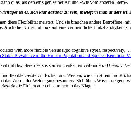
 dann quasi als den einzigen seiner Art und »wie vom anderen Stern«.
ichtiger ist es, sich klar darüber zu sein, inwiefern man anders ist. 
n diese Flexibilität meistert. Und sie brauchen andere Betroffene, mit
. Auch die »Umschulung« auf eine vermeintliche Linkshändigkeit ist uns
sociated with more flexible versus rigid cognitive styles, respectively,
Stable Prevalence in the Human Population and Species-Beneficial Vari
it mit flexibleren versus starren Denkstilen verbunden. (Übers. v. Verf.
ive und flexible Geister; in Eichen und Weiden, wie Christman und Pric
rt das Wesen der Weide ganz besonders. Sich übers Wasser neigend w
 dass da die Eichen auch einstimmen in das Klagen …