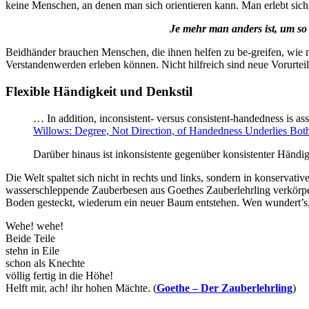
keine Menschen, an denen man sich orientieren kann. Man erlebt sich
Je mehr man anders ist, um so w
Beidhänder brauchen Menschen, die ihnen helfen zu be-greifen, wie ma
Verstandenwerden erleben können. Nicht hilfreich sind neue Vorurteile
Flexible Händigkeit und Denkstil
… In addition, inconsistent- versus consistent-handedness is as
Willows: Degree, Not Direction, of Handedness Underlies Both 
Darüber hinaus ist inkonsistente gegenüber konsistenter Händigke
Die Welt spaltet sich nicht in rechts und links, sondern in konservat
wasserschleppende Zauberbesen aus Goethes Zauberlehrling verkörpe
Boden gesteckt, wiederum ein neuer Baum entstehen. Wen wundert’s,
Wehe! wehe!
Beide Teile
stehn in Eile
schon als Knechte
völlig fertig in die Höhe!
Helft mir, ach! ihr hohen Mächte. (
Goethe – Der Zauberlehrling
)