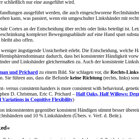
r schließlich nur eine ausgeführt wird.
 Handlungen ausgeführt werden, die auch eingeschworene Rechtshänder »m
tehen kann, was passiert, wenn ein umgeschulter Linkshänder mit rechts
ietale Cortex an der Entscheidung über rechts oder links beteiligt ist. 
Beschränkung komplexer Bewegungsabläufe auf eine Hand spart substanzi
bleibt also offen.
 weniger ängstigende Unsicherheit erlebt. Die Entscheidung, welche H
e Hemisphärendominanz dadurch, dass bei konsistenter Händigkeit vorw
htshänder und Linkshänder gleichermaßen zu. Auch der konsistente Link
man und Prichard
zu einem Bild. Sie schlagen vor, die
Rechts-Links
n. Sie führen aus, dass die Befunde
keine Richtung
(rechts, links) so
nt- versus consistent-handers is more consistent with behavioral, genetic
ephen D. Christman, Eric C. Prichard –
Half Oaks, Half Willows: Degr
Variations in Cognitive Flexibility
)
on inkonsistenten gegenüber konsistent Händigen stimmt besser überei
chtshändern und 10 % Linkshändern (Übers. v. Verf. d. Beitr.).
ked«