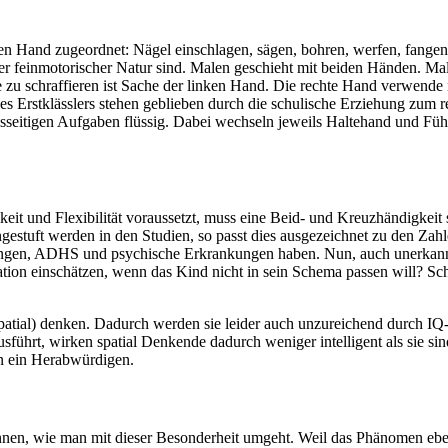
inken Hand zugeordnet: Nägel einschlagen, sägen, bohren, werfen, fan
er feinmotorischer Natur sind. Malen geschieht mit beiden Händen. Mal
e zu schraffieren ist Sache der linken Hand. Die rechte Hand verwend
ines Erstklässlers stehen geblieben durch die schulische Erziehung zu
inksseitigen Aufgaben flüssig. Dabei wechseln jeweils Haltehand und Fü
keit und Flexibilität voraussetzt, muss eine Beid- und Kreuzhändigkei
ngestuft werden in den Studien, so passt dies ausgezeichnet zu den Z
örungen, ADHS und psychische Erkrankungen haben. Nun, auch unerkann
tuation einschätzen, wenn das Kind nicht in sein Schema passen will?
tial) denken. Dadurch werden sie leider auch unzureichend durch IQ-Te
sführt, wirken spatial Denkende dadurch weniger intelligent als sie si
n ein Herabwürdigen.
nnen, wie man mit dieser Besonderheit umgeht. Weil das Phänomen eben