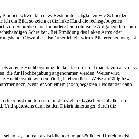
gen, Pfannen schwenken usw. Bestimmte Tätigkeiten wie Schneiden
e ich ein Bild, so zeichnet die linke Hand die rechtsgebogenen
e ich zum Schreiben und für andere feinmotorische Aufgaben. Ich kann
m rechtshändigen Schreiben. Bei Ermüdung des linken Arms oder
hrungshand. Obwohl es also äußerlich ein wirres Bild ergeben mag, ist
t stets an eine Hochbegabung denken lassen. Geht man davon aus, dass
ahlen, die für Hochbegabung angenommen werden. Weiter wird
te Hochbegabte werden häufig in eben dieser Weise auffällig bzw.
 Schlimmer noch, wenn er von einem (hoch)begabten Beidhänder dann
sts erfasst und tun sich mit den vielen »logischen« Inhalten im
nd. Und spätestens dann ist den Diskriminierungen durch die
 selten ist, hat man als Beidhänder im persönlichen Umfeld meist