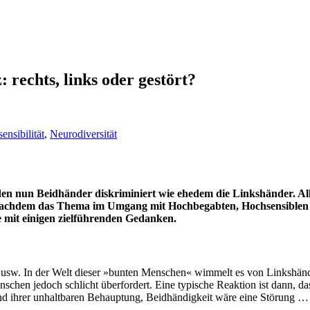
 rechts, links oder gestört?
ensibilität
,
Neurodiversität
n nun Beidhänder diskriminiert wie ehedem die Linkshänder. Allge
. Nachdem das Thema im Umgang mit Hochbegabten, Hochsensiblen
e mit einigen zielführenden Gedanken.
 usw. In der Welt dieser »bunten Menschen« wimmelt es von Linkshänd
chen jedoch schlicht überfordert. Eine typische Reaktion ist dann, da
und ihrer unhaltbaren Behauptung, Beidhändigkeit wäre eine Störung … 