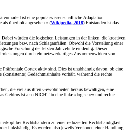
renmodell ist eine populärwissenschaftliche Adaptation
e als überholt angesehen.« (
Wikipedia, 2018
) Entstanden ist das
Dabei würden die logischen Leistungen in der linken, die kreativen
rletzungen bzw. nach Schlaganfällen. Obwohl die Vorstellung einer
ologische Forschung der letzten Jahrzehnte eindeutig. Dieser
 Hirnleistungen durch ein netzwerkartiges Zusammenwirken von
Präfrontale Cortex aktiv sind. Dies ist unabhängig davon, ob eine
 (konsistente) Gedächtnisinhalte vorhält, während die rechte
en, die viel aus ihren Gewohnheiten heraus bewältigen, eine
as Gehirns ist also NICHT in eine linke »logische« und rechte
nterkopf bei Rechtshändern zu einer reduzierten Rechtshändigkeit
nder linkshändig. Es werden also jeweils Versionen einer Handlung