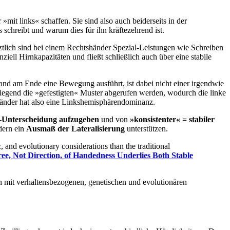
it links« schaffen. Sie sind also auch beiderseits in der
 schreibt und warum dies für ihn kräftezehrend ist.
Letztlich sind bei einem Rechtshänder Spezial-Leistungen wie Schreiben
ell Hirnkapazitäten und fließt schließlich auch über eine stabile
and am Ende eine Bewegung ausführt, ist dabei nicht einer irgendwie
iegend die »gefestigten« Muster abgerufen werden, wodurch die linke
shänder hat also eine Linkshemisphärendominanz.
-Unterscheidung aufzugeben
und von
»konsistenter« = stabiler
ndern ein
Ausmaß der Lateralisierung
unterstützen.
, and evolutionary considerations than the traditional
ee, Not Direction, of Handedness Underlies Both Stable
n mit verhaltensbezogenen, genetischen und evolutionären